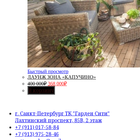
Быстрый просмотр
ЛАУНЖ ЗОНА «КАПУЧИНО»
400 000
₽
368 000
₽
В корзину
г. Санкт-Петербург ТК "Гарден Сити"
Лахтинский проспект, 85В, 2 этаж
Opens
+7 (911) 017-58-84
in
Opens
+7 (913) 975-28-46