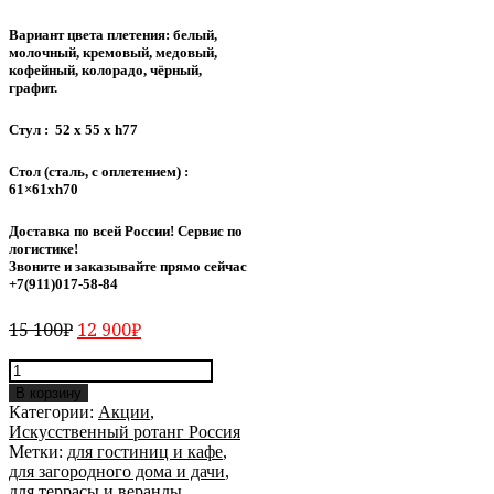
Вариант цвета плетения: белый,
молочный, кремовый, медовый,
кофейный, колорадо, чёрный,
графит.
Стул : 52 x 55 x h77
Стол (сталь, с оплетением) :
61×61хh70
Доставка по всей России! Сервис по
логистике!
Звоните и заказывайте прямо сейчас
+7(911)017-58-84
15 100
₽
12 900
₽
Количество
Комплект
В корзину
Кафе
Категории:
Акции
,
Искусственный ротанг Россия
Метки:
для гостиниц и кафе
,
для загородного дома и дачи
,
для террасы и веранды
,