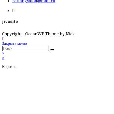
your
in
Opens
rattangsalon@mail.ru
application
your
in
Opens
application
your
in
application
a
jivosite
new
tab
Copyright - OceanWP Theme by Nick
Закрыть меню
×
×
Корзина