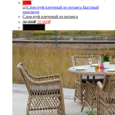
-33%
Быстрый
просмотр
Слон-пуф плетеный из ротанга
30 000
₽
20 000
₽
В корзину