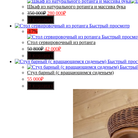
Шкаф из натурального ротанга и массива бука
350 000
₽
280 000
₽
В корзину
Быстрый просмотр
-17%
Быстрый просмо
Стол сервировочный из ротанга
50 800
₽
42 000
₽
В корзину
Быстрый прос
Быстрый
Стул барный (с вращающимся сиденьем)
55 000
₽
В корзину