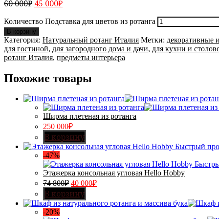
60 000
₽
45 000
₽
Количество Подставка для цветов из ротанга
В корзину
Категория:
Натуральный ротанг Италия
Метки:
декоративные 
для гостиной
,
для загородного дома и дачи
,
для кухни и столов
ротанг Италия
,
предметы интерьера
Похожие товары
Ширма плетеная из ротанга
250 000
₽
В корзину
Быстрый пр
-47%
Быстры
Этажерка консольная угловая Hello Hobby
74 800
₽
40 000
₽
В корзину
-20%