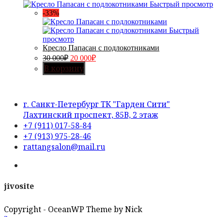
Быстрый просмотр
-33%
Быстрый
просмотр
Кресло Папасан с подлокотниками
30 000
₽
20 000
₽
В корзину
г. Санкт-Петербург ТК "Гарден Сити"
Лахтинский проспект, 85В, 2 этаж
Opens
+7 (911) 017-58-84
in
Opens
+7 (913) 975-28-46
your
in
Opens
rattangsalon@mail.ru
application
your
in
Opens
application
your
in
application
a
jivosite
new
tab
Copyright - OceanWP Theme by Nick