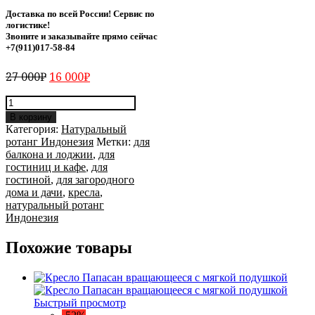
Доставка по всей России! Сервис по
логистике!
Звоните и заказывайте прямо сейчас
+7(911)017-58-84
27 000
₽
16 000
₽
Количество
Кресло
В корзину
плетёное
Категория:
Натуральный
из
ротанг Индонезия
Метки:
для
ротанга
балкона и лоджии
,
для
с
гостиниц и кафе
,
для
мягкими
гостиной
,
для загородного
подушками
дома и дачи
,
кресла
,
Мексика
натуральный ротанг
Индонезия
Похожие товары
Быстрый просмотр