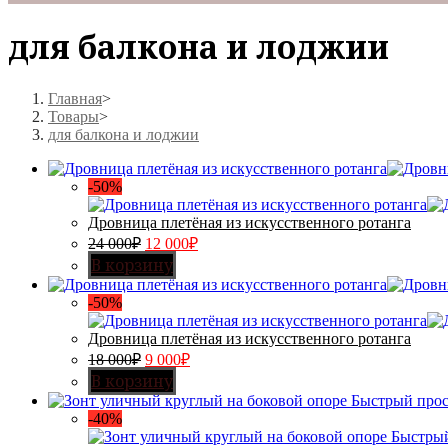
для балкона и лоджии
Главная
>
Товары
>
для балкона и лоджии
-50%
Дровница плетёная из искусственного ротанга
24 000
₽
12 000
₽
В корзину
-50%
Дровница плетёная из искусственного ротанга
18 000
₽
9 000
₽
В корзину
Быстрый про
-40%
Быстры